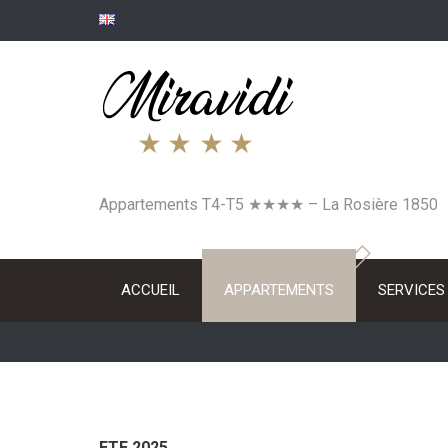
Skip
to
content
Appartements T4-T5 ★★★★ – La Rosière 1850
ACCUEIL
APPARTEMENTS
SERVICES
ETE 2025